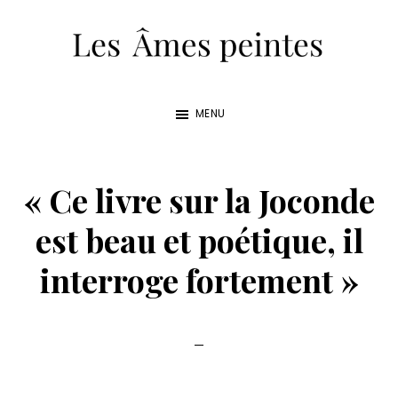
Skip
Skip
to
to
main
footer
Les
un
content
Âmes
MENU
roman
peintes
de
Philippe
« Ce livre sur la Joconde
Nicolas
est beau et poétique, il
interroge fortement »